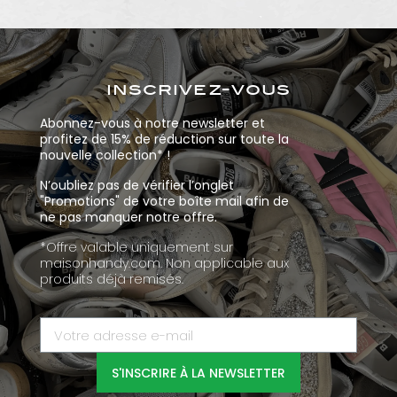
inscrivez-vous
Abonnez-vous à notre newsletter et
profitez de 15% de réduction sur toute la
nouvelle collection* !
N’oubliez pas de vérifier l’onglet
"Promotions" de votre boîte mail afin de
ne pas manquer notre offre.
*Offre valable uniquement sur
maisonhandy.com. Non applicable aux
produits déjà remisés.
S'INSCRIRE À LA NEWSLETTER