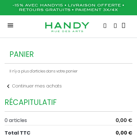
-15% AVEC HANDY15 • LIVRAISON OFFERTE •
RETOURS GRATUITS • PAIEMENT 3X/4X
PANIER
Il n'y a plus d'articles dans votre panier
chevron_left
Continuer mes achats
RÉCAPITULATIF
0 articles
0,00 €
Total TTC
0,00 €