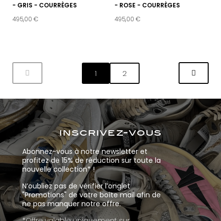
- GRIS - COURRÈGES
- ROSE - COURRÈGES
495,00 €
495,00 €
1
2
inscrivez-vous
Abonnez-vous à notre newsletter et
profitez de 15% de réduction sur toute la
nouvelle collection* !
N’oubliez pas de vérifier l’onglet
"Promotions" de votre boîte mail afin de
ne pas manquer notre offre.
*Offre valable uniquement sur