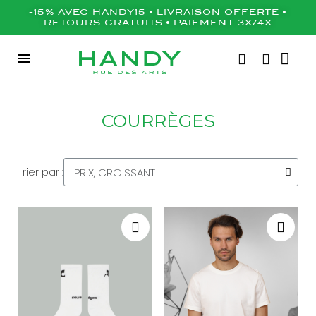
-15% AVEC HANDY15 • LIVRAISON OFFERTE •
RETOURS GRATUITS • PAIEMENT 3X/4X
COURRÈGES
Trier par :