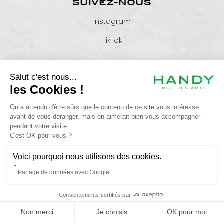
SUIVEZ-NOUS
Instagram
TikTok
+33 6 46 26 85 01
serviceclient@maisonhandy.com
25 rue de Metz - 31000 TOULOUSE
© HANDY 2024 - Tous droits réservés -
CGV
-
Plan du site
-
Politique de
confidentialité