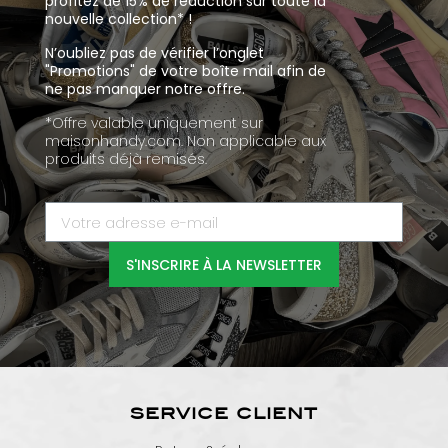
profitez de 15% de réduction sur toute la
nouvelle collection* !
N’oubliez pas de vérifier l’onglet
"Promotions" de votre boîte mail afin de
ne pas manquer notre offre.
*Offre valable uniquement sur
maisonhandy.com. Non applicable aux
produits déjà remisés.
S'INSCRIRE À LA NEWSLETTER
SERVICE CLIENT