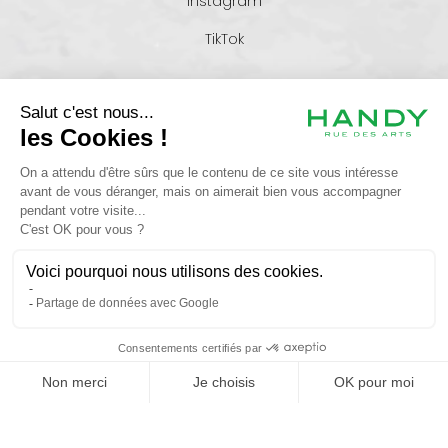
Instagram
TikTok
+33 6 46 26 85 01
serviceclient@maisonhandy.com
25 rue de Metz - 31000 TOULOUSE
© HANDY 2024 - Tous droits réservés -
CGV
-
Plan du site
-
Politique de
confidentialité