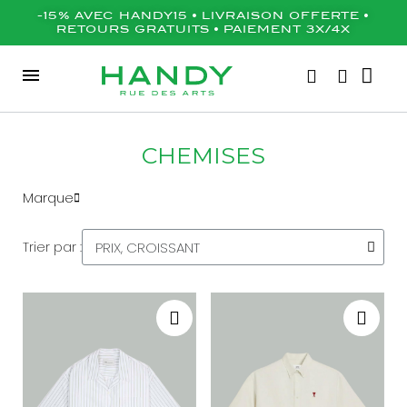
-15% AVEC HANDY15 • LIVRAISON OFFERTE •
RETOURS GRATUITS • PAIEMENT 3X/4X
CHEMISES
Marque
Trier par :