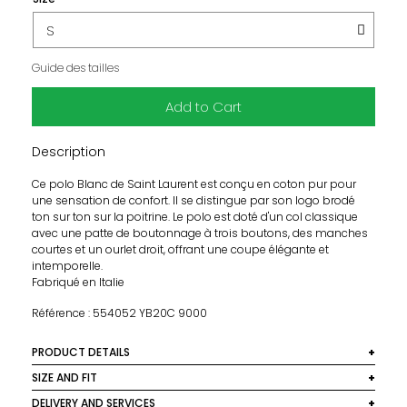
Guide des tailles
Add to Cart
Description
Ce polo Blanc de Saint Laurent est conçu en coton pur pour
une sensation de confort. Il se distingue par son logo brodé
ton sur ton sur la poitrine. Le polo est doté d'un col classique
avec une patte de boutonnage à trois boutons, des manches
courtes et un ourlet droit, offrant une coupe élégante et
intemporelle.
Fabriqué en Italie
Référence : 554052 YB20C 9000
PRODUCT DETAILS
Matière: 100% Coton
SIZE AND FIT
Couleur : Blanc
Taille normalement, prenez votre taille habituelle.
DELIVERY AND SERVICES
Entretien : Lavage à la main ou en machine à 30 °C